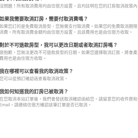
沒問題！所有取消費用均由住宿方設置，且均註明在您的訂房取消政策內
如果我需要取消訂房，需要付取消費嗎？
如果您訂的是免費取消房型，您無需支付取消費。如果您的免費取消期限
消費。所有取消費金額均由住宿方設置，且該費用也是由住宿方收取。
對於不可退款房型，我可以更改日期或者取消訂房嗎？
很抱歉，您無法更改不可退款房型的日期。如果您選擇取消訂房，將會產
費用也是由住宿方收取。
我在哪裡可以查看我的取消政策？
您可以從預訂確認函查看取消政策。
我如何知道我的訂房已被取消？
在您取消本站訂單後，我們會發送取消確認函給您。請留意您的收件匣和促
Email，請連絡住宿方確認該筆訂單是否已取消。