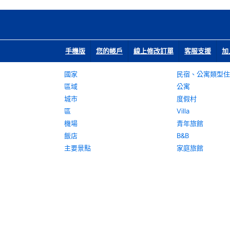
手機版
您的帳戶
線上修改訂單
客服支援
加
國家
民宿、公寓類型住
區域
公寓
城市
度假村
區
Villa
機場
青年旅館
飯店
B&B
主要景點
家庭旅館