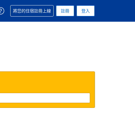
取得訂單相關協助
將您的住宿註冊上線
註冊
登入
 您現在所使用的幣別為新台幣
用的語言. 您目前所選的語言是繁體中文