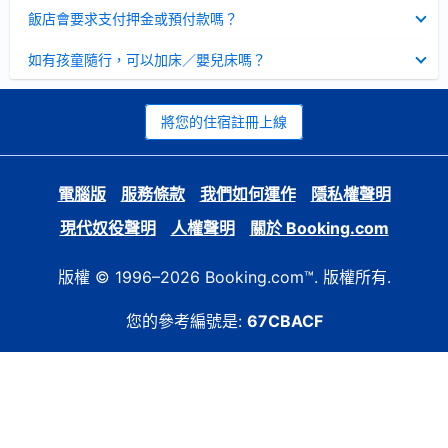
起
已
飯店會要求支付押金或預付款嗎？
收
起
已
如有孩童隨行，可以加床／嬰兒床嗎？
收
起
將您的住宿註冊上線
電腦版
服務條款
我們如何運作
隱私權聲明
現代奴役聲明
人權聲明
關於 Booking.com
版權 © 1996–2026 Booking.com™. 版權所有.
您的參考編號是:
67CBACF