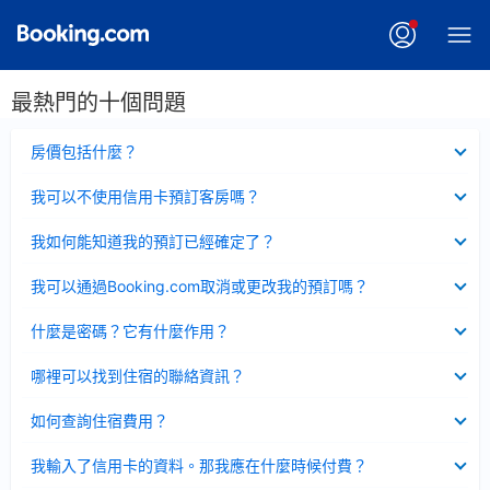
最熱門的十個問題
已
房價包括什麼？
收
起
已
我可以不使用信用卡預訂客房嗎？
收
起
已
我如何能知道我的預訂已經確定了？
收
起
已
我可以通過Booking.com取消或更改我的預訂嗎？
收
起
已
什麼是密碼？它有什麼作用？
收
起
已
哪裡可以找到住宿的聯絡資訊？
收
起
已
如何查詢住宿費用？
收
起
已
我輸入了信用卡的資料。那我應在什麼時候付費？
收