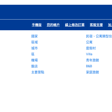
手機版
您的帳戶
線上修改訂單
客服支援
加
國家
民宿、公寓類型住
區域
公寓
城市
度假村
區
Villa
機場
青年旅館
飯店
B&B
主要景點
家庭旅館