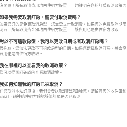
沒問題！所有取消費用均由住宿方設置，且均註明在您的訂房取消政策內
如果我需要取消訂房，需要付取消費嗎？
如果您訂的是免費取消房型，您無需支付取消費。如果您的免費取消期限
消費。所有取消費金額均由住宿方設置，且該費用也是由住宿方收取。
對於不可退款房型，我可以更改日期或者取消訂房嗎？
很抱歉，您無法更改不可退款房型的日期。如果您選擇取消訂房，將會產
費用也是由住宿方收取。
我在哪裡可以查看我的取消政策？
您可以從預訂確認函查看取消政策。
我如何知道我的訂房已被取消？
在您取消本站訂單後，我們會發送取消確認函給您。請留意您的收件匣和促
Email，請連絡住宿方確認該筆訂單是否已取消。