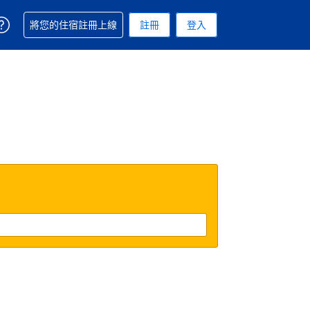
取得訂單相關協助
將您的住宿註冊上線
註冊
登入
. 您現在所使用的幣別為美元
用的語言. 您目前所選的語言是繁體中文