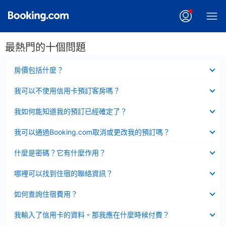
最熱門的十個問題
已
房價包括什麼？
收
起
已
我可以不使用信用卡預訂客房嗎？
收
起
已
我如何能知道我的預訂已經確定了？
收
起
已
我可以通過Booking.com取消或更改我的預訂嗎？
收
起
已
什麼是密碼？它有什麼作用？
收
起
已
哪裡可以找到住宿的聯絡資訊？
收
起
已
如何查詢住宿費用？
收
起
已
我輸入了信用卡的資料。那我應在什麼時候付費？
收