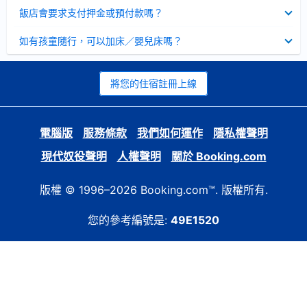
起
已
飯店會要求支付押金或預付款嗎？
收
起
已
如有孩童隨行，可以加床／嬰兒床嗎？
收
起
將您的住宿註冊上線
電腦版
服務條款
我們如何運作
隱私權聲明
現代奴役聲明
人權聲明
關於 Booking.com
版權 © 1996–2026 Booking.com™. 版權所有.
您的參考編號是:
49E1520