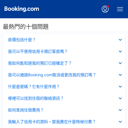
最熱門的十個問題
已
房價包括什麼？
收
起
已
我可以不使用信用卡預訂客房嗎？
收
起
已
我如何能知道我的預訂已經確定了？
收
起
已
我可以通過Booking.com取消或更改我的預訂嗎？
收
起
已
什麼是密碼？它有什麼作用？
收
起
已
哪裡可以找到住宿的聯絡資訊？
收
起
已
如何查詢住宿費用？
收
起
已
我輸入了信用卡的資料。那我應在什麼時候付費？
收