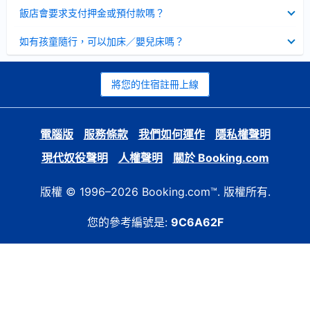
起
已
飯店會要求支付押金或預付款嗎？
收
起
已
如有孩童隨行，可以加床／嬰兒床嗎？
收
起
將您的住宿註冊上線
電腦版
服務條款
我們如何運作
隱私權聲明
現代奴役聲明
人權聲明
關於 Booking.com
版權 © 1996–2026 Booking.com™. 版權所有.
您的參考編號是:
9C6A62F