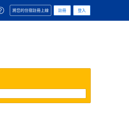
取得訂單相關協助
將您的住宿註冊上線
註冊
登入
. 您現在所使用的幣別為美元
用的語言. 您目前所選的語言是繁體中文