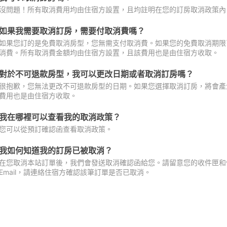
沒問題！所有取消費用均由住宿方設置，且均註明在您的訂房取消政策內
如果我需要取消訂房，需要付取消費嗎？
如果您訂的是免費取消房型，您無需支付取消費。如果您的免費取消期限
消費。所有取消費金額均由住宿方設置，且該費用也是由住宿方收取。
對於不可退款房型，我可以更改日期或者取消訂房嗎？
很抱歉，您無法更改不可退款房型的日期。如果您選擇取消訂房，將會產
費用也是由住宿方收取。
我在哪裡可以查看我的取消政策？
您可以從預訂確認函查看取消政策。
我如何知道我的訂房已被取消？
在您取消本站訂單後，我們會發送取消確認函給您。請留意您的收件匣和促
Email，請連絡住宿方確認該筆訂單是否已取消。