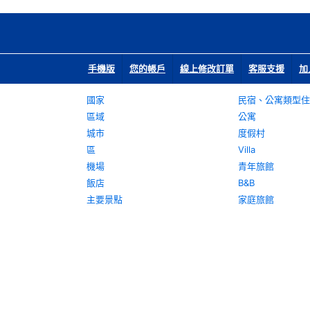
手機版
您的帳戶
線上修改訂單
客服支援
加
國家
民宿、公寓類型住
區域
公寓
城市
度假村
區
Villa
機場
青年旅館
飯店
B&B
主要景點
家庭旅館