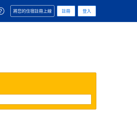
取得訂單相關協助
將您的住宿註冊上線
註冊
登入
. 您現在所使用的幣別為美元
用的語言. 您目前所選的語言是繁體中文