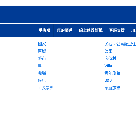
手機版
您的帳戶
線上修改訂單
客服支援
加
國家
民宿、公寓類型住
區域
公寓
城市
度假村
區
Villa
機場
青年旅館
飯店
B&B
主要景點
家庭旅館