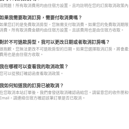
沒問題！所有取消費用均由住宿方設置，且均註明在您的訂房取消政策內
如果我需要取消訂房，需要付取消費嗎？
如果您訂的是免費取消房型，您無需支付取消費。如果您的免費取消期限
消費。所有取消費金額均由住宿方設置，且該費用也是由住宿方收取。
對於不可退款房型，我可以更改日期或者取消訂房嗎？
很抱歉，您無法更改不可退款房型的日期。如果您選擇取消訂房，將會產
費用也是由住宿方收取。
我在哪裡可以查看我的取消政策？
您可以從預訂確認函查看取消政策。
我如何知道我的訂房已被取消？
在您取消本站訂單後，我們會發送取消確認函給您。請留意您的收件匣和促
Email，請連絡住宿方確認該筆訂單是否已取消。