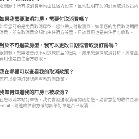
沒問題！所有取消費用均由住宿方設置，且均註明在您的訂房取消政策內
如果我需要取消訂房，需要付取消費嗎？
如果您訂的是免費取消房型，您無需支付取消費。如果您的免費取消期限
消費。所有取消費金額均由住宿方設置，且該費用也是由住宿方收取。
對於不可退款房型，我可以更改日期或者取消訂房嗎？
很抱歉，您無法更改不可退款房型的日期。如果您選擇取消訂房，將會產
費用也是由住宿方收取。
我在哪裡可以查看我的取消政策？
您可以從預訂確認函查看取消政策。
我如何知道我的訂房已被取消？
在您取消本站訂單後，我們會發送取消確認函給您。請留意您的收件匣和促
Email，請連絡住宿方確認該筆訂單是否已取消。