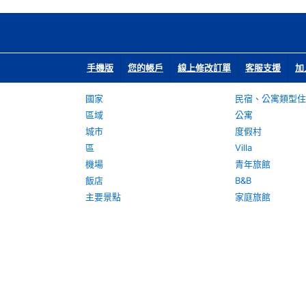
手機版
您的帳戶
線上修改訂單
客服支援
加
國家
民宿、公寓類型住
區域
公寓
城市
度假村
區
Villa
機場
青年旅館
飯店
B&B
主要景點
家庭旅館