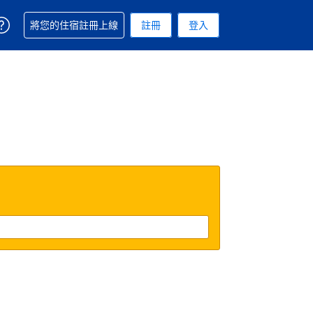
取得訂單相關協助
將您的住宿註冊上線
註冊
登入
 您現在所使用的幣別為新台幣
用的語言. 您目前所選的語言是繁體中文