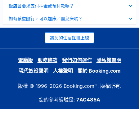
起
已
飯店會要求支付押金或預付款嗎？
收
起
已
如有孩童隨行，可以加床／嬰兒床嗎？
收
起
將您的住宿註冊上線
電腦版
服務條款
我們如何運作
隱私權聲明
現代奴役聲明
人權聲明
關於 Booking.com
版權 © 1996–2026 Booking.com™. 版權所有.
您的參考編號是:
7AC485A