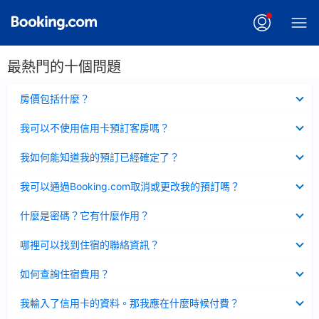
最熱門的十個問題
已
房價包括什麼？
收
起
已
我可以不使用信用卡預訂客房嗎？
收
起
已
我如何能知道我的預訂已經確定了？
收
起
已
我可以通過Booking.com取消或更改我的預訂嗎？
收
起
已
什麼是密碼？它有什麼作用？
收
起
已
哪裡可以找到住宿的聯絡資訊？
收
起
已
如何查詢住宿費用？
收
起
已
我輸入了信用卡的資料。那我應在什麼時候付費？
收