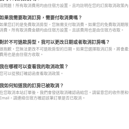
沒問題！所有取消費用均由住宿方設置，且均註明在您的訂房取消政策內
如果我需要取消訂房，需要付取消費嗎？
如果您訂的是免費取消房型，您無需支付取消費。如果您的免費取消期限
消費。所有取消費金額均由住宿方設置，且該費用也是由住宿方收取。
對於不可退款房型，我可以更改日期或者取消訂房嗎？
很抱歉，您無法更改不可退款房型的日期。如果您選擇取消訂房，將會產
費用也是由住宿方收取。
我在哪裡可以查看我的取消政策？
您可以從預訂確認函查看取消政策。
我如何知道我的訂房已被取消？
在您取消本站訂單後，我們會發送取消確認函給您。請留意您的收件匣和促
Email，請連絡住宿方確認該筆訂單是否已取消。