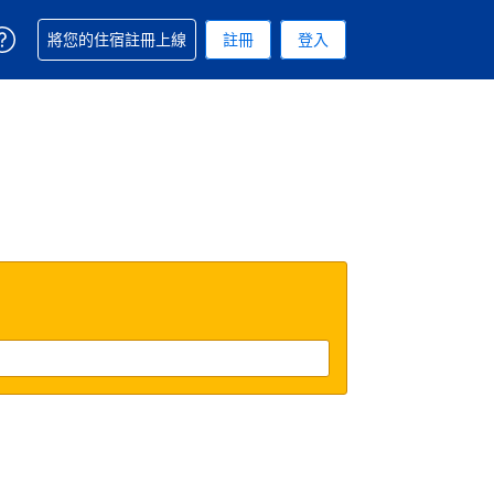
取得訂單相關協助
將您的住宿註冊上線
註冊
登入
 您現在所使用的幣別為新台幣
用的語言. 您目前所選的語言是繁體中文