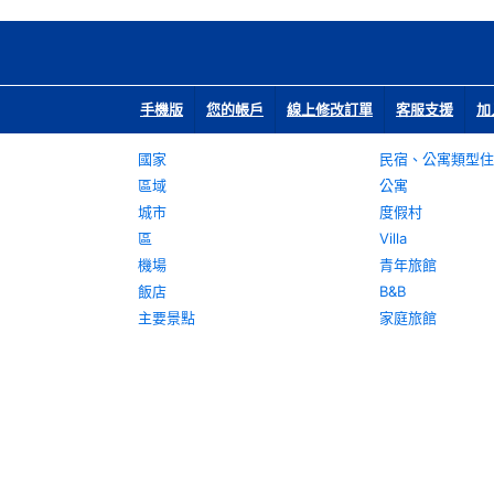
手機版
您的帳戶
線上修改訂單
客服支援
加
國家
民宿、公寓類型住
區域
公寓
城市
度假村
區
Villa
機場
青年旅館
飯店
B&B
主要景點
家庭旅館