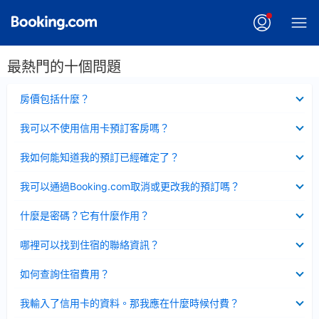
最熱門的十個問題
已
房價包括什麼？
收
起
已
我可以不使用信用卡預訂客房嗎？
收
起
已
我如何能知道我的預訂已經確定了？
收
起
已
我可以通過Booking.com取消或更改我的預訂嗎？
收
起
已
什麼是密碼？它有什麼作用？
收
起
已
哪裡可以找到住宿的聯絡資訊？
收
起
已
如何查詢住宿費用？
收
起
已
我輸入了信用卡的資料。那我應在什麼時候付費？
收