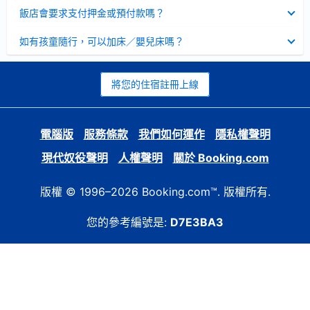
起
已
飯店會要求支付押金或預付款嗎？
收
起
已
如有孩童隨行，可以加床／嬰兒床嗎？
收
起
將您的住宿註冊上線
電腦版
服務條款
我們如何運作
隱私權聲明
現代奴役聲明
人權聲明
關於 Booking.com
版權 © 1996–2026 Booking.com™. 版權所有.
您的參考編號是:
D7E3BA3