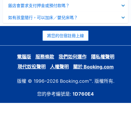
起
已
飯店會要求支付押金或預付款嗎？
收
起
已
如有孩童隨行，可以加床／嬰兒床嗎？
收
起
將您的住宿註冊上線
電腦版
服務條款
我們如何運作
隱私權聲明
現代奴役聲明
人權聲明
關於 Booking.com
版權 © 1996–2026 Booking.com™. 版權所有.
您的參考編號是:
1D760E4