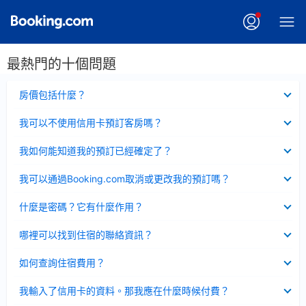
最熱門的十個問題
已
房價包括什麼？
收
起
已
我可以不使用信用卡預訂客房嗎？
收
起
已
我如何能知道我的預訂已經確定了？
收
起
已
我可以通過Booking.com取消或更改我的預訂嗎？
收
起
已
什麼是密碼？它有什麼作用？
收
起
已
哪裡可以找到住宿的聯絡資訊？
收
起
已
如何查詢住宿費用？
收
起
已
我輸入了信用卡的資料。那我應在什麼時候付費？
收