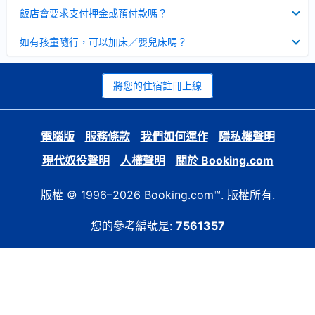
起
已
飯店會要求支付押金或預付款嗎？
收
起
已
如有孩童隨行，可以加床／嬰兒床嗎？
收
起
將您的住宿註冊上線
電腦版
服務條款
我們如何運作
隱私權聲明
現代奴役聲明
人權聲明
關於 Booking.com
版權 © 1996–2026 Booking.com™. 版權所有.
您的參考編號是:
7561357