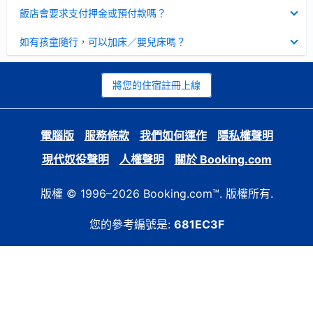
起
已
飯店會要求支付押金或預付款嗎？
收
起
已
如有孩童隨行，可以加床／嬰兒床嗎？
收
起
將您的住宿註冊上線
電腦版
服務條款
我們如何運作
隱私權聲明
現代奴役聲明
人權聲明
關於 Booking.com
版權 © 1996–2026 Booking.com™. 版權所有.
您的參考編號是:
681EC3F