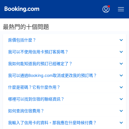
最熱門的十個問題
已
房價包括什麼？
收
起
已
我可以不使用信用卡預訂客房嗎？
收
起
已
我如何能知道我的預訂已經確定了？
收
起
已
我可以通過Booking.com取消或更改我的預訂嗎？
收
起
已
什麼是密碼？它有什麼作用？
收
起
已
哪裡可以找到住宿的聯絡資訊？
收
起
已
如何查詢住宿費用？
收
起
已
我輸入了信用卡的資料。那我應在什麼時候付費？
收