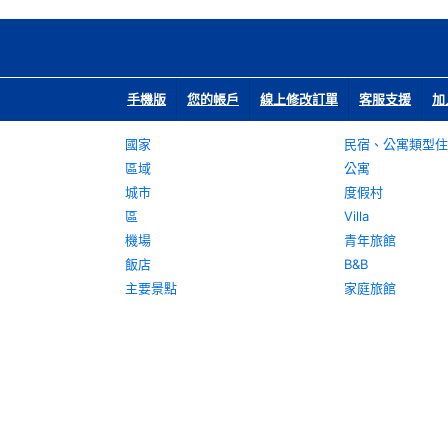
手機版
您的帳戶
線上修改訂單
客服支援
加
國家
民宿、公寓類型住
區域
公寓
城市
度假村
區
Villa
機場
青年旅館
飯店
B&B
主要景點
家庭旅館