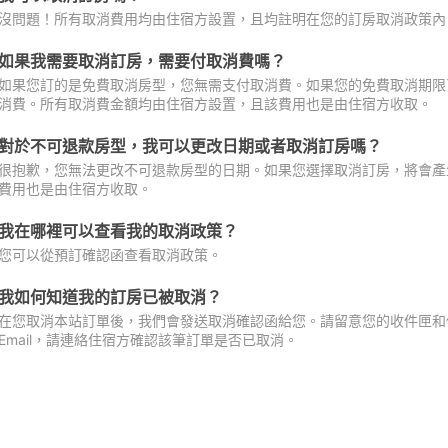
沒問題！所有取消費用均由住宿方設置，且均註明在您的訂房取消政策內
如果我需要取消訂房，需要付取消費嗎？
如果您訂的是免費取消房型，您無需支付取消費。如果您的免費取消期限
消費。所有取消費金額均由住宿方設置，且該費用也是由住宿方收取。
對於不可退款房型，我可以更改日期或者取消訂房嗎？
很抱歉，您無法更改不可退款房型的日期。如果您選擇取消訂房，將會產
費用也是由住宿方收取。
我在哪裡可以查看我的取消政策？
您可以從預訂確認函查看取消政策。
我如何知道我的訂房已被取消？
在您取消本站訂單後，我們會發送取消確認函給您。請留意您的收件匣和促
Email，請連絡住宿方確認該筆訂單是否已取消。