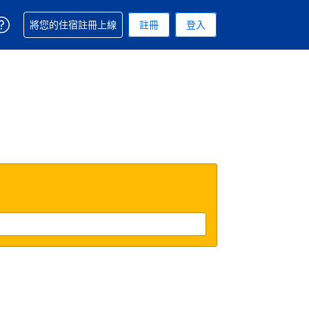
取得訂單相關協助
將您的住宿註冊上線
註冊
登入
. 您現在所使用的幣別為美元
用的語言. 您目前所選的語言是繁體中文