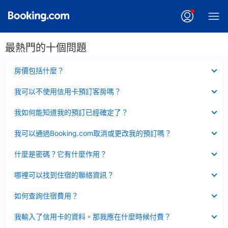
最熱門的十個問題
已
房價包括什麼？
收
起
已
我可以不使用信用卡預訂客房嗎？
收
起
已
我如何能知道我的預訂已經確定了？
收
起
已
我可以通過Booking.com取消或更改我的預訂嗎？
收
起
已
什麼是密碼？它有什麼作用？
收
起
已
哪裡可以找到住宿的聯絡資訊？
收
起
已
如何查詢住宿費用？
收
起
已
我輸入了信用卡的資料。那我應在什麼時候付費？
收