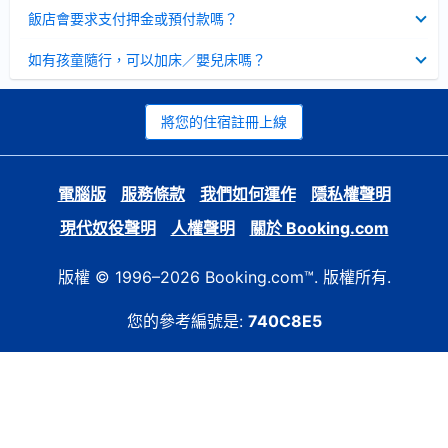
起
已
飯店會要求支付押金或預付款嗎？
收
起
已
如有孩童隨行，可以加床／嬰兒床嗎？
收
起
將您的住宿註冊上線
電腦版
服務條款
我們如何運作
隱私權聲明
現代奴役聲明
人權聲明
關於 Booking.com
版權 © 1996–2026 Booking.com™. 版權所有.
您的參考編號是:
740C8E5