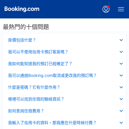
最熱門的十個問題
已
房價包括什麼？
收
起
已
我可以不使用信用卡預訂客房嗎？
收
起
已
我如何能知道我的預訂已經確定了？
收
起
已
我可以通過Booking.com取消或更改我的預訂嗎？
收
起
已
什麼是密碼？它有什麼作用？
收
起
已
哪裡可以找到住宿的聯絡資訊？
收
起
已
如何查詢住宿費用？
收
起
已
我輸入了信用卡的資料。那我應在什麼時候付費？
收