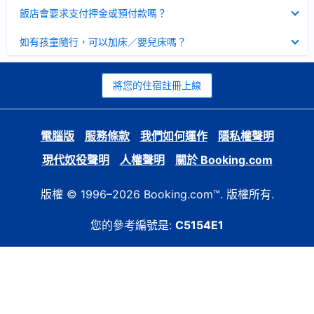
起
已
飯店會要求支付押金或預付款嗎？
收
起
已
如有孩童隨行，可以加床／嬰兒床嗎？
收
起
將您的住宿註冊上線
電腦版
服務條款
我們如何運作
隱私權聲明
現代奴役聲明
人權聲明
關於 Booking.com
版權 © 1996–2026 Booking.com™. 版權所有.
您的參考編號是:
C5154E1