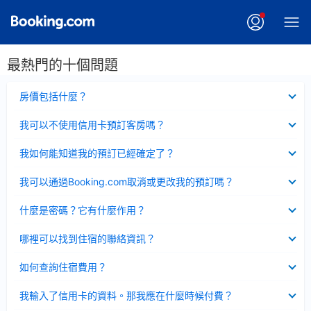
最熱門的十個問題
已
房價包括什麼？
收
起
已
我可以不使用信用卡預訂客房嗎？
收
起
已
我如何能知道我的預訂已經確定了？
收
起
已
我可以通過Booking.com取消或更改我的預訂嗎？
收
起
已
什麼是密碼？它有什麼作用？
收
起
已
哪裡可以找到住宿的聯絡資訊？
收
起
已
如何查詢住宿費用？
收
起
已
我輸入了信用卡的資料。那我應在什麼時候付費？
收