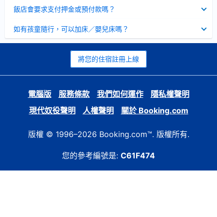
起
已
飯店會要求支付押金或預付款嗎？
收
起
已
如有孩童隨行，可以加床／嬰兒床嗎？
收
起
將您的住宿註冊上線
電腦版
服務條款
我們如何運作
隱私權聲明
現代奴役聲明
人權聲明
關於 Booking.com
版權 © 1996–2026 Booking.com™. 版權所有.
您的參考編號是:
C61F474