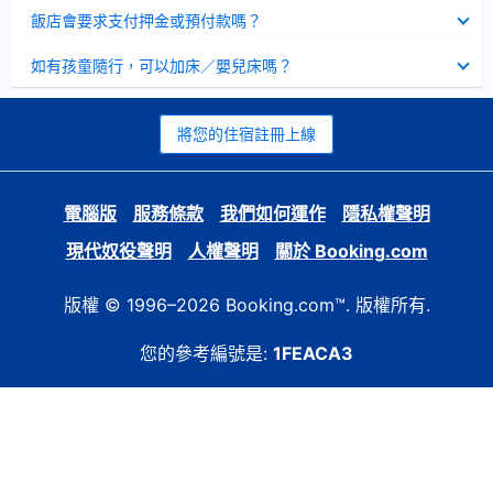
起
已
飯店會要求支付押金或預付款嗎？
收
起
已
如有孩童隨行，可以加床／嬰兒床嗎？
收
起
將您的住宿註冊上線
電腦版
服務條款
我們如何運作
隱私權聲明
現代奴役聲明
人權聲明
關於 Booking.com
版權 © 1996–2026 Booking.com™. 版權所有.
您的參考編號是:
1FEACA3