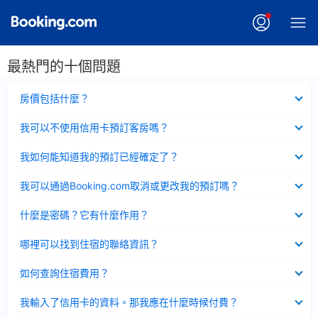
最熱門的十個問題
已
房價包括什麼？
收
起
已
我可以不使用信用卡預訂客房嗎？
收
起
已
我如何能知道我的預訂已經確定了？
收
起
已
我可以通過Booking.com取消或更改我的預訂嗎？
收
起
已
什麼是密碼？它有什麼作用？
收
起
已
哪裡可以找到住宿的聯絡資訊？
收
起
已
如何查詢住宿費用？
收
起
已
我輸入了信用卡的資料。那我應在什麼時候付費？
收