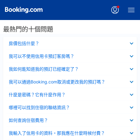
最熱門的十個問題
已
房價包括什麼？
收
起
已
我可以不使用信用卡預訂客房嗎？
收
起
已
我如何能知道我的預訂已經確定了？
收
起
已
我可以通過Booking.com取消或更改我的預訂嗎？
收
起
已
什麼是密碼？它有什麼作用？
收
起
已
哪裡可以找到住宿的聯絡資訊？
收
起
已
如何查詢住宿費用？
收
起
已
我輸入了信用卡的資料。那我應在什麼時候付費？
收