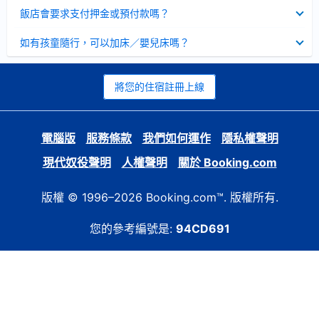
起
已
飯店會要求支付押金或預付款嗎？
收
起
已
如有孩童隨行，可以加床／嬰兒床嗎？
收
起
將您的住宿註冊上線
電腦版
服務條款
我們如何運作
隱私權聲明
現代奴役聲明
人權聲明
關於 Booking.com
版權 © 1996–2026 Booking.com™. 版權所有.
您的參考編號是:
94CD691