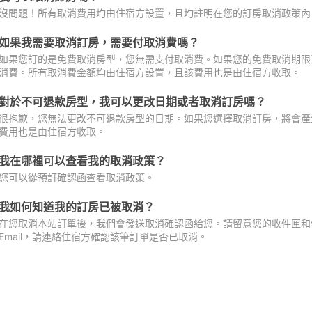
沒問題！所有取消費用均由住宿方設置，且均註明在您的訂房取消政策內
如果我需要取消訂房，需要付取消費嗎？
如果您訂的是免費取消房型，您無需支付取消費。如果您的免費取消期限
消費。所有取消費金額均由住宿方設置，且該費用也是由住宿方收取。
對於不可退款房型，我可以更改日期或者取消訂房嗎？
很抱歉，您無法更改不可退款房型的日期。如果您選擇取消訂房，將會產
費用也是由住宿方收取。
我在哪裡可以查看我的取消政策？
您可以從預訂確認函查看取消政策。
我如何知道我的訂房已被取消？
在您取消本站訂單後，我們會發送取消確認函給您。請留意您的收件匣和促
Email，請連絡住宿方確認該筆訂單是否已取消。