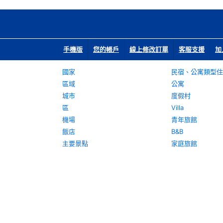
手機版
您的帳戶
線上修改訂單
客服支援
加
國家
民宿、公寓類型住
區域
公寓
城市
度假村
區
Villa
機場
青年旅館
飯店
B&B
主要景點
家庭旅館