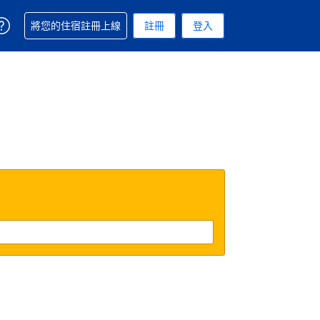
取得訂單相關協助
將您的住宿註冊上線
註冊
登入
. 您現在所使用的幣別為美元
用的語言. 您目前所選的語言是繁體中文