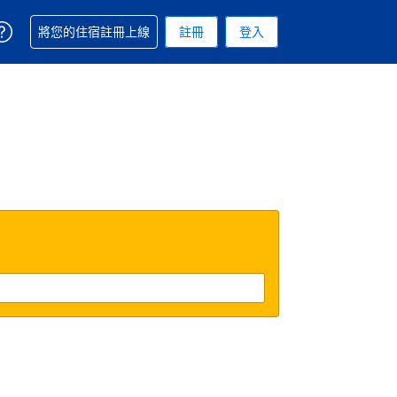
取得訂單相關協助
將您的住宿註冊上線
註冊
登入
 您現在所使用的幣別為新台幣
用的語言. 您目前所選的語言是繁體中文