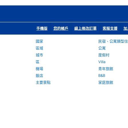
手機版
您的帳戶
線上修改訂單
客服支援
加
國家
民宿、公寓類型住
區域
公寓
城市
度假村
區
Villa
機場
青年旅館
飯店
B&B
主要景點
家庭旅館