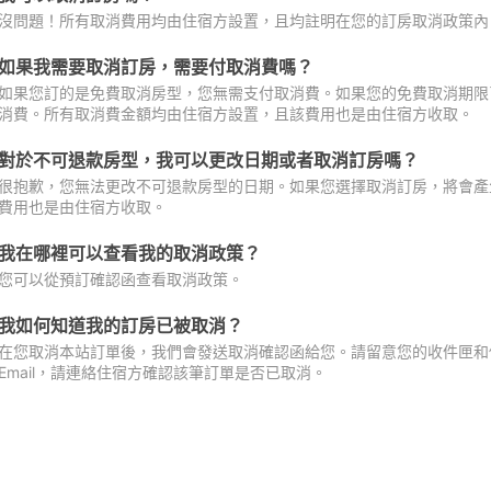
沒問題！所有取消費用均由住宿方設置，且均註明在您的訂房取消政策內
如果我需要取消訂房，需要付取消費嗎？
如果您訂的是免費取消房型，您無需支付取消費。如果您的免費取消期限
消費。所有取消費金額均由住宿方設置，且該費用也是由住宿方收取。
對於不可退款房型，我可以更改日期或者取消訂房嗎？
很抱歉，您無法更改不可退款房型的日期。如果您選擇取消訂房，將會產
費用也是由住宿方收取。
我在哪裡可以查看我的取消政策？
您可以從預訂確認函查看取消政策。
我如何知道我的訂房已被取消？
在您取消本站訂單後，我們會發送取消確認函給您。請留意您的收件匣和促
Email，請連絡住宿方確認該筆訂單是否已取消。