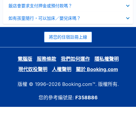
起
已
飯店會要求支付押金或預付款嗎？
收
起
已
如有孩童隨行，可以加床／嬰兒床嗎？
收
起
將您的住宿註冊上線
電腦版
服務條款
我們如何運作
隱私權聲明
現代奴役聲明
人權聲明
關於 Booking.com
版權 © 1996–2026 Booking.com™. 版權所有.
您的參考編號是:
F358B86