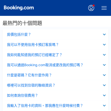
最熱門的十個問題
已
房價包括什麼？
收
起
已
我可以不使用信用卡預訂客房嗎？
收
起
已
我如何能知道我的預訂已經確定了？
收
起
已
我可以通過Booking.com取消或更改我的預訂嗎？
收
起
已
什麼是密碼？它有什麼作用？
收
起
已
哪裡可以找到住宿的聯絡資訊？
收
起
已
如何查詢住宿費用？
收
起
已
我輸入了信用卡的資料。那我應在什麼時候付費？
收