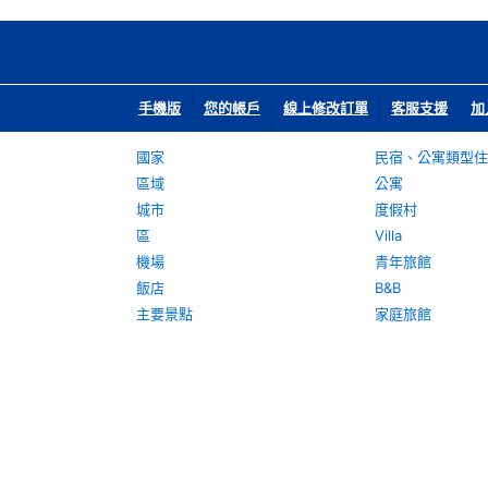
手機版
您的帳戶
線上修改訂單
客服支援
加
國家
民宿、公寓類型住
區域
公寓
城市
度假村
區
Villa
機場
青年旅館
飯店
B&B
主要景點
家庭旅館