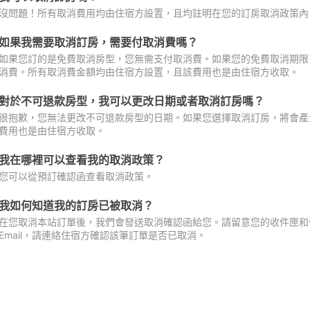
沒問題！所有取消費用均由住宿方設置，且均註明在您的訂房取消政策內
如果我需要取消訂房，需要付取消費嗎？
如果您訂的是免費取消房型，您無需支付取消費。如果您的免費取消期限
消費。所有取消費金額均由住宿方設置，且該費用也是由住宿方收取。
對於不可退款房型，我可以更改日期或者取消訂房嗎？
很抱歉，您無法更改不可退款房型的日期。如果您選擇取消訂房，將會產
費用也是由住宿方收取。
我在哪裡可以查看我的取消政策？
您可以從預訂確認函查看取消政策。
我如何知道我的訂房已被取消？
在您取消本站訂單後，我們會發送取消確認函給您。請留意您的收件匣和促
Email，請連絡住宿方確認該筆訂單是否已取消。