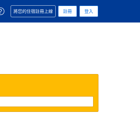
取得訂單相關協助
將您的住宿註冊上線
註冊
登入
 您現在所使用的幣別為新台幣
用的語言. 您目前所選的語言是繁體中文