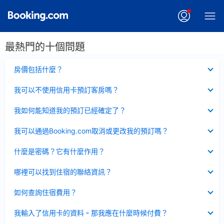
最熱門的十個問題
已
房價包括什麼？
收
起
已
我可以不使用信用卡預訂客房嗎？
收
起
已
我如何能知道我的預訂已經確定了？
收
起
已
我可以通過Booking.com取消或更改我的預訂嗎？
收
起
已
什麼是密碼？它有什麼作用？
收
起
已
哪裡可以找到住宿的聯絡資訊？
收
起
已
如何查詢住宿費用？
收
起
已
我輸入了信用卡的資料。那我應在什麼時候付費？
收