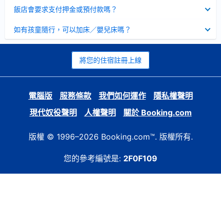
起
已
飯店會要求支付押金或預付款嗎？
收
起
已
如有孩童隨行，可以加床／嬰兒床嗎？
收
起
將您的住宿註冊上線
電腦版
服務條款
我們如何運作
隱私權聲明
現代奴役聲明
人權聲明
關於 Booking.com
版權 © 1996–2026 Booking.com™. 版權所有.
您的參考編號是:
2F0F109