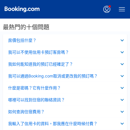
最熱門的十個問題
已
房價包括什麼？
收
起
已
我可以不使用信用卡預訂客房嗎？
收
起
已
我如何能知道我的預訂已經確定了？
收
起
已
我可以通過Booking.com取消或更改我的預訂嗎？
收
起
已
什麼是密碼？它有什麼作用？
收
起
已
哪裡可以找到住宿的聯絡資訊？
收
起
已
如何查詢住宿費用？
收
起
已
我輸入了信用卡的資料。那我應在什麼時候付費？
收