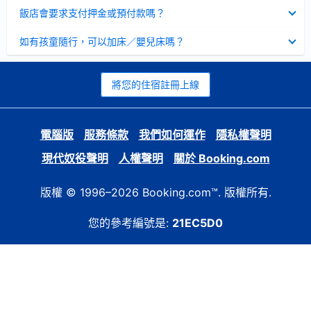
起
已
飯店會要求支付押金或預付款嗎？
收
起
已
如有孩童隨行，可以加床／嬰兒床嗎？
收
起
將您的住宿註冊上線
電腦版
服務條款
我們如何運作
隱私權聲明
現代奴役聲明
人權聲明
關於 Booking.com
版權 © 1996–2026 Booking.com™. 版權所有.
您的參考編號是:
21EC5D0