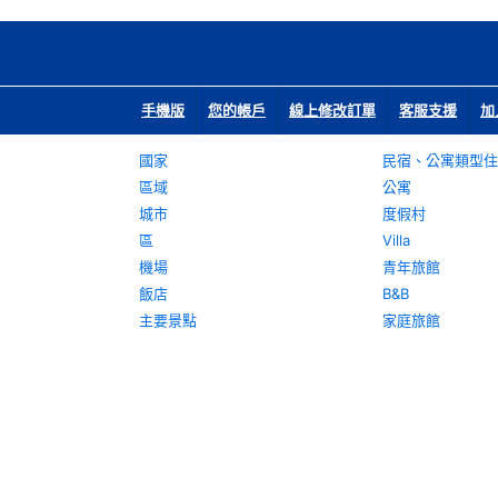
手機版
您的帳戶
線上修改訂單
客服支援
加
國家
民宿、公寓類型住
區域
公寓
城市
度假村
區
Villa
機場
青年旅館
飯店
B&B
主要景點
家庭旅館