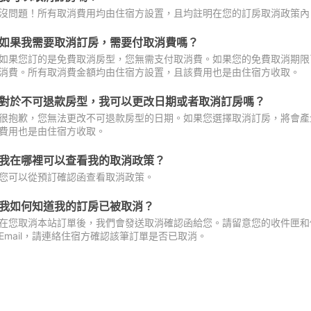
沒問題！所有取消費用均由住宿方設置，且均註明在您的訂房取消政策內
如果我需要取消訂房，需要付取消費嗎？
如果您訂的是免費取消房型，您無需支付取消費。如果您的免費取消期限
消費。所有取消費金額均由住宿方設置，且該費用也是由住宿方收取。
對於不可退款房型，我可以更改日期或者取消訂房嗎？
很抱歉，您無法更改不可退款房型的日期。如果您選擇取消訂房，將會產
費用也是由住宿方收取。
我在哪裡可以查看我的取消政策？
您可以從預訂確認函查看取消政策。
我如何知道我的訂房已被取消？
在您取消本站訂單後，我們會發送取消確認函給您。請留意您的收件匣和促
Email，請連絡住宿方確認該筆訂單是否已取消。