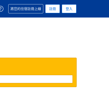
取得訂單相關協助
將您的住宿註冊上線
註冊
登入
 您現在所使用的幣別為新台幣
用的語言. 您目前所選的語言是繁體中文