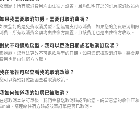
沒問題！所有取消費用均由住宿方設置，且均註明在您的訂房取消政策內
如果我需要取消訂房，需要付取消費嗎？
如果您訂的是免費取消房型，您無需支付取消費。如果您的免費取消期限
消費。所有取消費金額均由住宿方設置，且該費用也是由住宿方收取。
對於不可退款房型，我可以更改日期或者取消訂房嗎？
很抱歉，您無法更改不可退款房型的日期。如果您選擇取消訂房，將會產
費用也是由住宿方收取。
我在哪裡可以查看我的取消政策？
您可以從預訂確認函查看取消政策。
我如何知道我的訂房已被取消？
在您取消本站訂單後，我們會發送取消確認函給您。請留意您的收件匣和促
Email，請連絡住宿方確認該筆訂單是否已取消。