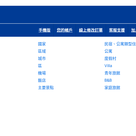
手機版
您的帳戶
線上修改訂單
客服支援
加
國家
民宿、公寓類型住
區域
公寓
城市
度假村
區
Villa
機場
青年旅館
飯店
B&B
主要景點
家庭旅館