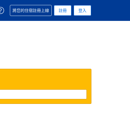
取得訂單相關協助
將您的住宿註冊上線
註冊
登入
 您現在所使用的幣別為新台幣
用的語言. 您目前所選的語言是繁體中文