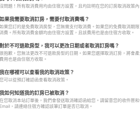
沒問題！所有取消費用均由住宿方設置，且均註明在您的訂房取消政策內
如果我需要取消訂房，需要付取消費嗎？
如果您訂的是免費取消房型，您無需支付取消費。如果您的免費取消期限
消費。所有取消費金額均由住宿方設置，且該費用也是由住宿方收取。
對於不可退款房型，我可以更改日期或者取消訂房嗎？
很抱歉，您無法更改不可退款房型的日期。如果您選擇取消訂房，將會產
費用也是由住宿方收取。
我在哪裡可以查看我的取消政策？
您可以從預訂確認函查看取消政策。
我如何知道我的訂房已被取消？
在您取消本站訂單後，我們會發送取消確認函給您。請留意您的收件匣和促
Email，請連絡住宿方確認該筆訂單是否已取消。