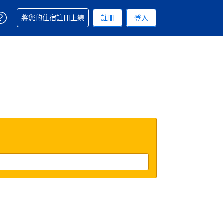
取得訂單相關協助
將您的住宿註冊上線
註冊
登入
 您現在所使用的幣別為新台幣
用的語言. 您目前所選的語言是繁體中文