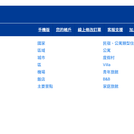
手機版
您的帳戶
線上修改訂單
客服支援
加
國家
民宿、公寓類型住
區域
公寓
城市
度假村
區
Villa
機場
青年旅館
飯店
B&B
主要景點
家庭旅館