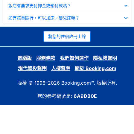
起
已
飯店會要求支付押金或預付款嗎？
收
起
已
如有孩童隨行，可以加床／嬰兒床嗎？
收
起
將您的住宿註冊上線
電腦版
服務條款
我們如何運作
隱私權聲明
現代奴役聲明
人權聲明
關於 Booking.com
版權 © 1996–2026 Booking.com™. 版權所有.
您的參考編號是:
6A9DB0E