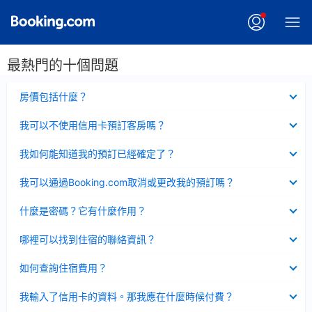
最熱門的十個問題
已
房價包括什麼？
收
起
已
我可以不使用信用卡預訂客房嗎？
收
起
已
我如何能知道我的預訂已經確定了？
收
起
已
我可以通過Booking.com取消或更改我的預訂嗎？
收
起
已
什麼是密碼？它有什麼作用？
收
起
已
哪裡可以找到住宿的聯絡資訊？
收
起
已
如何查詢住宿費用？
收
起
已
我輸入了信用卡的資料。那我應在什麼時候付費？
收