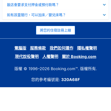
起
已
飯店會要求支付押金或預付款嗎？
收
起
已
如有孩童隨行，可以加床／嬰兒床嗎？
收
起
將您的住宿註冊上線
電腦版
服務條款
我們如何運作
隱私權聲明
現代奴役聲明
人權聲明
關於 Booking.com
版權 © 1996–2026 Booking.com™. 版權所有.
您的參考編號是:
320A68F