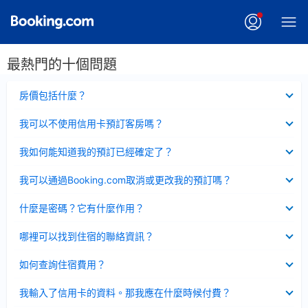
最熱門的十個問題
已
房價包括什麼？
收
起
已
我可以不使用信用卡預訂客房嗎？
收
起
已
我如何能知道我的預訂已經確定了？
收
起
已
我可以通過Booking.com取消或更改我的預訂嗎？
收
起
已
什麼是密碼？它有什麼作用？
收
起
已
哪裡可以找到住宿的聯絡資訊？
收
起
已
如何查詢住宿費用？
收
起
已
我輸入了信用卡的資料。那我應在什麼時候付費？
收