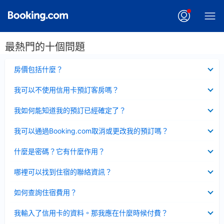
最熱門的十個問題
已
房價包括什麼？
收
起
已
我可以不使用信用卡預訂客房嗎？
收
起
已
我如何能知道我的預訂已經確定了？
收
起
已
我可以通過Booking.com取消或更改我的預訂嗎？
收
起
已
什麼是密碼？它有什麼作用？
收
起
已
哪裡可以找到住宿的聯絡資訊？
收
起
已
如何查詢住宿費用？
收
起
已
我輸入了信用卡的資料。那我應在什麼時候付費？
收