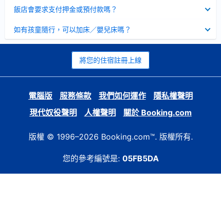
起
已
飯店會要求支付押金或預付款嗎？
收
起
已
如有孩童隨行，可以加床／嬰兒床嗎？
收
起
將您的住宿註冊上線
電腦版
服務條款
我們如何運作
隱私權聲明
現代奴役聲明
人權聲明
關於 Booking.com
版權 © 1996–2026 Booking.com™. 版權所有.
您的參考編號是:
05FB5DA