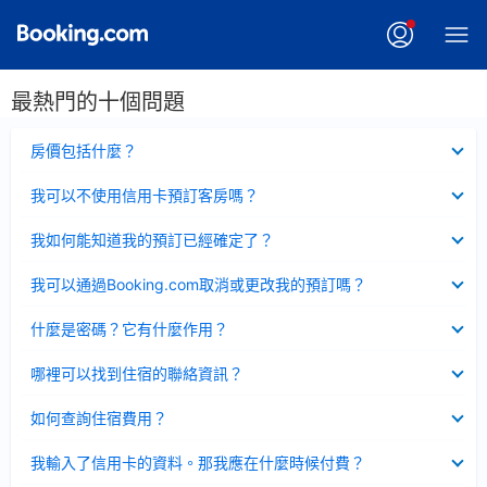
最熱門的十個問題
已
房價包括什麼？
收
起
已
我可以不使用信用卡預訂客房嗎？
收
起
已
我如何能知道我的預訂已經確定了？
收
起
已
我可以通過Booking.com取消或更改我的預訂嗎？
收
起
已
什麼是密碼？它有什麼作用？
收
起
已
哪裡可以找到住宿的聯絡資訊？
收
起
已
如何查詢住宿費用？
收
起
已
我輸入了信用卡的資料。那我應在什麼時候付費？
收