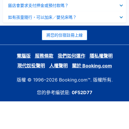
起
已
飯店會要求支付押金或預付款嗎？
收
起
已
如有孩童隨行，可以加床／嬰兒床嗎？
收
起
將您的住宿註冊上線
電腦版
服務條款
我們如何運作
隱私權聲明
現代奴役聲明
人權聲明
關於 Booking.com
版權 © 1996–2026 Booking.com™. 版權所有.
您的參考編號是:
0F52D77