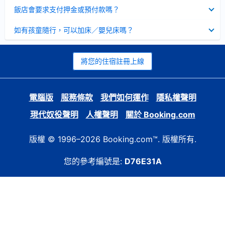
起
已
飯店會要求支付押金或預付款嗎？
收
起
已
如有孩童隨行，可以加床／嬰兒床嗎？
收
起
將您的住宿註冊上線
電腦版
服務條款
我們如何運作
隱私權聲明
現代奴役聲明
人權聲明
關於 Booking.com
版權 © 1996–2026 Booking.com™. 版權所有.
您的參考編號是:
D76E31A