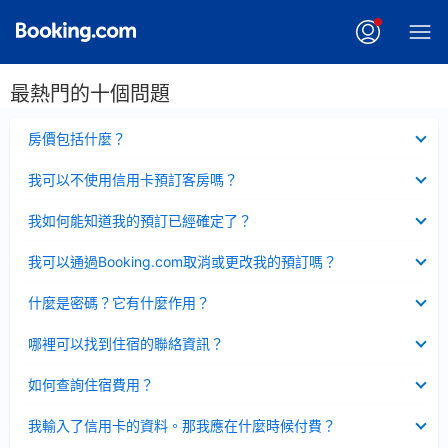
最熱門的十個問題
已
房價包括什麼？
收
起
已
我可以不使用信用卡預訂客房嗎？
收
起
已
我如何能知道我的預訂已經確定了？
收
起
已
我可以通過Booking.com取消或更改我的預訂嗎？
收
起
已
什麼是密碼？它有什麼作用？
收
起
已
哪裡可以找到住宿的聯絡資訊？
收
起
已
如何查詢住宿費用？
收
起
已
我輸入了信用卡的資料。那我應在什麼時候付費？
收