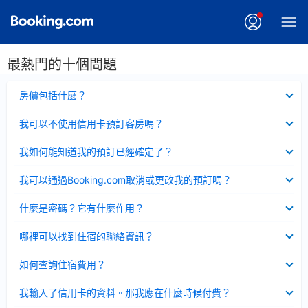
最熱門的十個問題
已
房價包括什麼？
收
起
已
我可以不使用信用卡預訂客房嗎？
收
起
已
我如何能知道我的預訂已經確定了？
收
起
已
我可以通過Booking.com取消或更改我的預訂嗎？
收
起
已
什麼是密碼？它有什麼作用？
收
起
已
哪裡可以找到住宿的聯絡資訊？
收
起
已
如何查詢住宿費用？
收
起
已
我輸入了信用卡的資料。那我應在什麼時候付費？
收