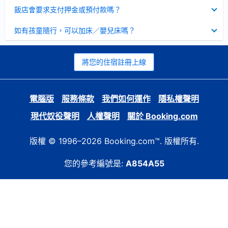
起
已
飯店會要求支付押金或預付款嗎？
收
起
已
如有孩童隨行，可以加床／嬰兒床嗎？
收
起
將您的住宿註冊上線
電腦版
服務條款
我們如何運作
隱私權聲明
現代奴役聲明
人權聲明
關於 Booking.com
版權 © 1996–2026 Booking.com™. 版權所有.
您的參考編號是:
A854A55