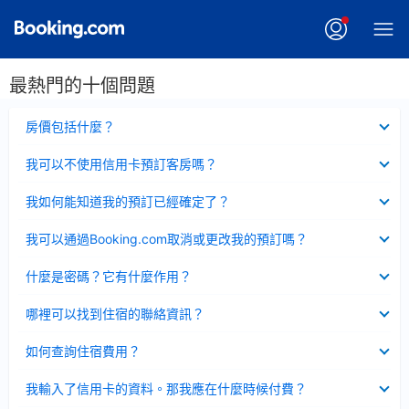
最熱門的十個問題
已
房價包括什麼？
收
起
已
我可以不使用信用卡預訂客房嗎？
收
起
已
我如何能知道我的預訂已經確定了？
收
起
已
我可以通過Booking.com取消或更改我的預訂嗎？
收
起
已
什麼是密碼？它有什麼作用？
收
起
已
哪裡可以找到住宿的聯絡資訊？
收
起
已
如何查詢住宿費用？
收
起
已
我輸入了信用卡的資料。那我應在什麼時候付費？
收