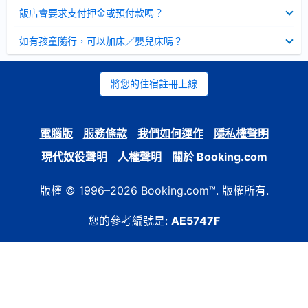
起
已
飯店會要求支付押金或預付款嗎？
收
起
已
如有孩童隨行，可以加床／嬰兒床嗎？
收
起
將您的住宿註冊上線
電腦版
服務條款
我們如何運作
隱私權聲明
現代奴役聲明
人權聲明
關於 Booking.com
版權 © 1996–2026 Booking.com™. 版權所有.
您的參考編號是:
AE5747F