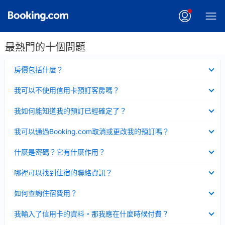
最熱門的十個問題
已
房價包括什麼？
收
起
已
我可以不使用信用卡預訂客房嗎？
收
起
已
我如何能知道我的預訂已經確定了？
收
起
已
我可以通過Booking.com取消或更改我的預訂嗎？
收
起
已
什麼是密碼？它有什麼作用？
收
起
已
哪裡可以找到住宿的聯絡資訊？
收
起
已
如何查詢住宿費用？
收
起
已
我輸入了信用卡的資料。那我應在什麼時候付費？
收