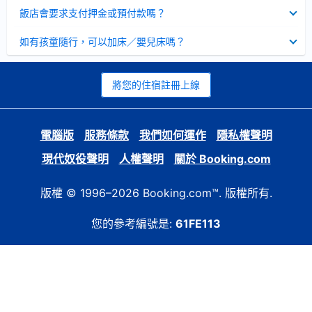
起
已
飯店會要求支付押金或預付款嗎？
收
起
已
如有孩童隨行，可以加床／嬰兒床嗎？
收
起
將您的住宿註冊上線
電腦版
服務條款
我們如何運作
隱私權聲明
現代奴役聲明
人權聲明
關於 Booking.com
版權 © 1996–2026 Booking.com™. 版權所有.
您的參考編號是:
61FE113