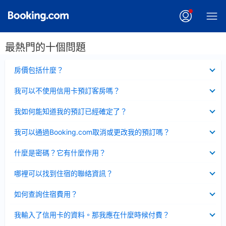
最熱門的十個問題
已
房價包括什麼？
收
起
已
我可以不使用信用卡預訂客房嗎？
收
起
已
我如何能知道我的預訂已經確定了？
收
起
已
我可以通過Booking.com取消或更改我的預訂嗎？
收
起
已
什麼是密碼？它有什麼作用？
收
起
已
哪裡可以找到住宿的聯絡資訊？
收
起
已
如何查詢住宿費用？
收
起
已
我輸入了信用卡的資料。那我應在什麼時候付費？
收