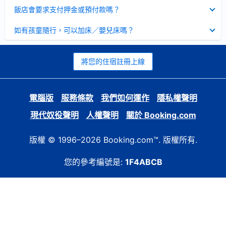
起
已
飯店會要求支付押金或預付款嗎？
收
起
已
如有孩童隨行，可以加床／嬰兒床嗎？
收
起
將您的住宿註冊上線
電腦版
服務條款
我們如何運作
隱私權聲明
現代奴役聲明
人權聲明
關於 Booking.com
版權 © 1996–2026 Booking.com™. 版權所有.
您的參考編號是:
1F4ABCB