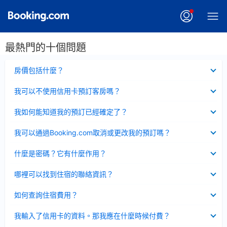
最熱門的十個問題
已
房價包括什麼？
收
起
已
我可以不使用信用卡預訂客房嗎？
收
起
已
我如何能知道我的預訂已經確定了？
收
起
已
我可以通過Booking.com取消或更改我的預訂嗎？
收
起
已
什麼是密碼？它有什麼作用？
收
起
已
哪裡可以找到住宿的聯絡資訊？
收
起
已
如何查詢住宿費用？
收
起
已
我輸入了信用卡的資料。那我應在什麼時候付費？
收