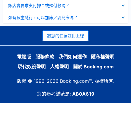
起
已
飯店會要求支付押金或預付款嗎？
收
起
已
如有孩童隨行，可以加床／嬰兒床嗎？
收
起
將您的住宿註冊上線
電腦版
服務條款
我們如何運作
隱私權聲明
現代奴役聲明
人權聲明
關於 Booking.com
版權 © 1996–2026 Booking.com™. 版權所有.
您的參考編號是:
AB0A619