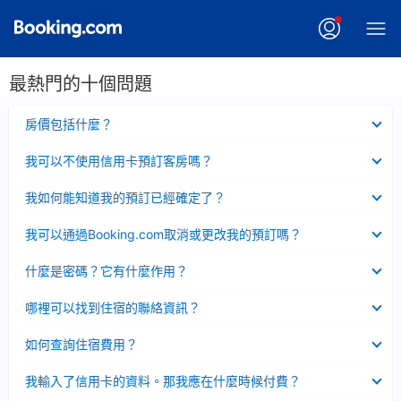
最熱門的十個問題
已
房價包括什麼？
收
起
已
我可以不使用信用卡預訂客房嗎？
收
起
已
我如何能知道我的預訂已經確定了？
收
起
已
我可以通過Booking.com取消或更改我的預訂嗎？
收
起
已
什麼是密碼？它有什麼作用？
收
起
已
哪裡可以找到住宿的聯絡資訊？
收
起
已
如何查詢住宿費用？
收
起
已
我輸入了信用卡的資料。那我應在什麼時候付費？
收