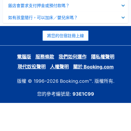
起
已
飯店會要求支付押金或預付款嗎？
收
起
已
如有孩童隨行，可以加床／嬰兒床嗎？
收
起
將您的住宿註冊上線
電腦版
服務條款
我們如何運作
隱私權聲明
現代奴役聲明
人權聲明
關於 Booking.com
版權 © 1996–2026 Booking.com™. 版權所有.
您的參考編號是:
93E1C99