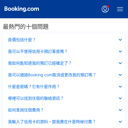
最熱門的十個問題
已
房價包括什麼？
收
起
已
我可以不使用信用卡預訂客房嗎？
收
起
已
我如何能知道我的預訂已經確定了？
收
起
已
我可以通過Booking.com取消或更改我的預訂嗎？
收
起
已
什麼是密碼？它有什麼作用？
收
起
已
哪裡可以找到住宿的聯絡資訊？
收
起
已
如何查詢住宿費用？
收
起
已
我輸入了信用卡的資料。那我應在什麼時候付費？
收