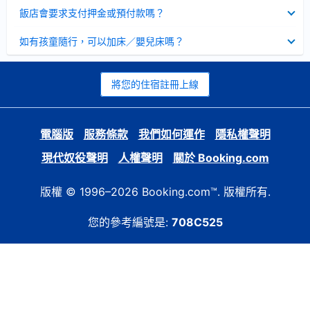
起
已
飯店會要求支付押金或預付款嗎？
收
起
已
如有孩童隨行，可以加床／嬰兒床嗎？
收
起
將您的住宿註冊上線
電腦版
服務條款
我們如何運作
隱私權聲明
現代奴役聲明
人權聲明
關於 Booking.com
版權 © 1996–2026 Booking.com™. 版權所有.
您的參考編號是:
708C525