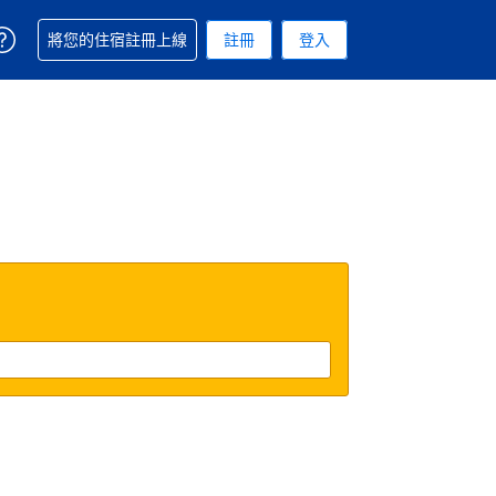
取得訂單相關協助
將您的住宿註冊上線
註冊
登入
 您現在所使用的幣別為新台幣
用的語言. 您目前所選的語言是繁體中文