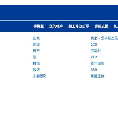
手機版
您的帳戶
線上修改訂單
客服支援
加
國家
民宿、公寓類型住
區域
公寓
城市
度假村
區
Villa
機場
青年旅館
飯店
B&B
主要景點
家庭旅館