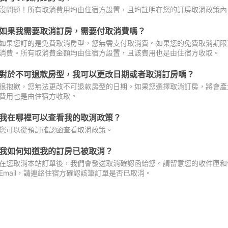
沒問題！所有取消費用均由住宿方設置，且均註明在您的訂房取消政策內
如果我需要取消訂房，需要付取消費嗎？
如果您訂的是免費取消房型，您無需支付取消費。如果您的免費取消期限
消費。所有取消費金額均由住宿方設置，且該費用也是由住宿方收取。
對於不可退款房型，我可以更改日期或者取消訂房嗎？
很抱歉，您無法更改不可退款房型的日期。如果您選擇取消訂房，將會產
費用也是由住宿方收取。
我在哪裡可以查看我的取消政策？
您可以從預訂確認函查看取消政策。
我如何知道我的訂房已被取消？
在您取消本站訂單後，我們會發送取消確認函給您。請留意您的收件匣和促
Email，請連絡住宿方確認該筆訂單是否已取消。