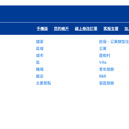
手機版
您的帳戶
線上修改訂單
客服支援
加
國家
民宿、公寓類型住
區域
公寓
城市
度假村
區
Villa
機場
青年旅館
飯店
B&B
主要景點
家庭旅館