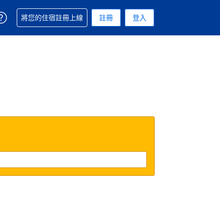
取得訂單相關協助
將您的住宿註冊上線
註冊
登入
 您現在所使用的幣別為新台幣
用的語言. 您目前所選的語言是繁體中文