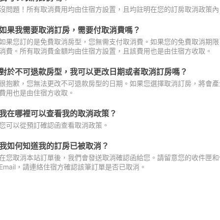
沒問題！所有取消費用均由住宿方設置，且均註明在您的訂房取消政策內
如果我需要取消訂房，需要付取消費嗎？
如果您訂的是免費取消房型，您無需支付取消費。如果您的免費取消期限
消費。所有取消費金額均由住宿方設置，且該費用也是由住宿方收取。
對於不可退款房型，我可以更改日期或者取消訂房嗎？
很抱歉，您無法更改不可退款房型的日期。如果您選擇取消訂房，將會產
費用也是由住宿方收取。
我在哪裡可以查看我的取消政策？
您可以從預訂確認函查看取消政策。
我如何知道我的訂房已被取消？
在您取消本站訂單後，我們會發送取消確認函給您。請留意您的收件匣和促
Email，請連絡住宿方確認該筆訂單是否已取消。