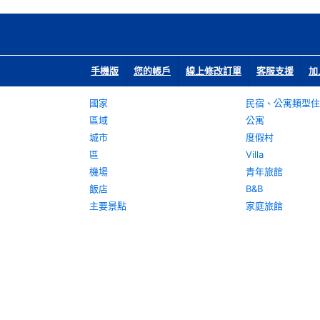
手機版
您的帳戶
線上修改訂單
客服支援
加
國家
民宿、公寓類型住
區域
公寓
城市
度假村
區
Villa
機場
青年旅館
飯店
B&B
主要景點
家庭旅館