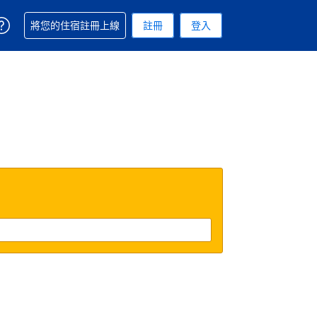
取得訂單相關協助
將您的住宿註冊上線
註冊
登入
 您現在所使用的幣別為新台幣
用的語言. 您目前所選的語言是繁體中文