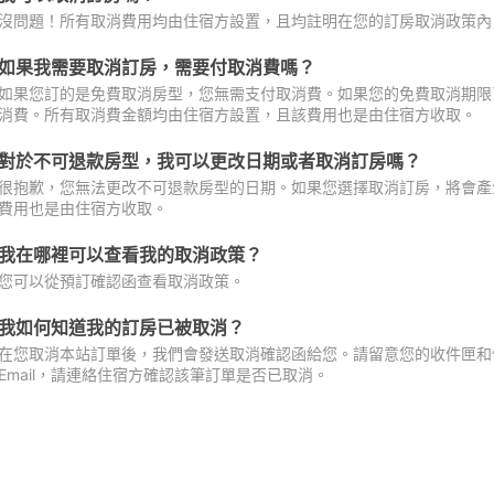
沒問題！所有取消費用均由住宿方設置，且均註明在您的訂房取消政策內
如果我需要取消訂房，需要付取消費嗎？
如果您訂的是免費取消房型，您無需支付取消費。如果您的免費取消期限
消費。所有取消費金額均由住宿方設置，且該費用也是由住宿方收取。
對於不可退款房型，我可以更改日期或者取消訂房嗎？
很抱歉，您無法更改不可退款房型的日期。如果您選擇取消訂房，將會產
費用也是由住宿方收取。
我在哪裡可以查看我的取消政策？
您可以從預訂確認函查看取消政策。
我如何知道我的訂房已被取消？
在您取消本站訂單後，我們會發送取消確認函給您。請留意您的收件匣和促
Email，請連絡住宿方確認該筆訂單是否已取消。