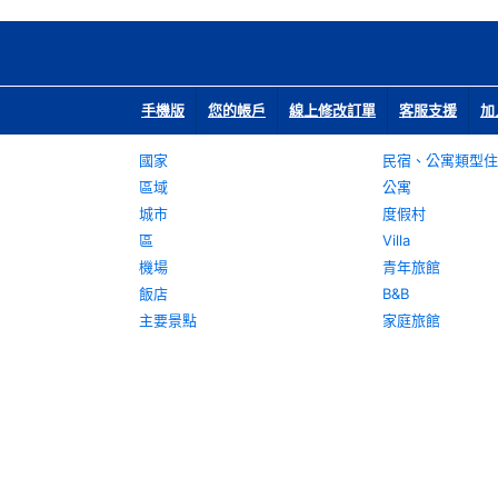
手機版
您的帳戶
線上修改訂單
客服支援
加
國家
民宿、公寓類型住
區域
公寓
城市
度假村
區
Villa
機場
青年旅館
飯店
B&B
主要景點
家庭旅館