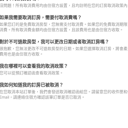
沒問題！所有取消費用均由住宿方設置，且均註明在您的訂房取消政策內
如果我需要取消訂房，需要付取消費嗎？
如果您訂的是免費取消房型，您無需支付取消費。如果您的免費取消期限
消費。所有取消費金額均由住宿方設置，且該費用也是由住宿方收取。
對於不可退款房型，我可以更改日期或者取消訂房嗎？
很抱歉，您無法更改不可退款房型的日期。如果您選擇取消訂房，將會產
費用也是由住宿方收取。
我在哪裡可以查看我的取消政策？
您可以從預訂確認函查看取消政策。
我如何知道我的訂房已被取消？
在您取消本站訂單後，我們會發送取消確認函給您。請留意您的收件匣和促
Email，請連絡住宿方確認該筆訂單是否已取消。