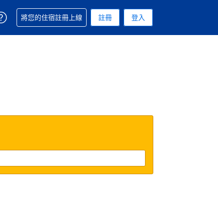
取得訂單相關協助
將您的住宿註冊上線
註冊
登入
. 您現在所使用的幣別為美元
用的語言. 您目前所選的語言是繁體中文