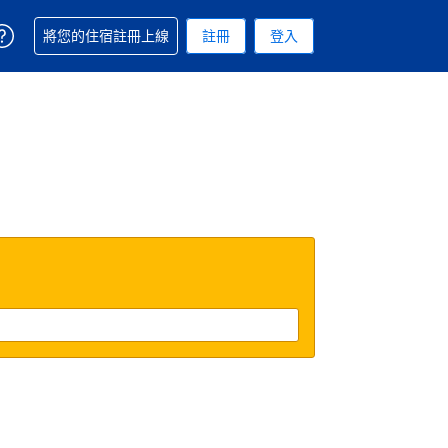
取得訂單相關協助
將您的住宿註冊上線
註冊
登入
 您現在所使用的幣別為新台幣
用的語言. 您目前所選的語言是繁體中文