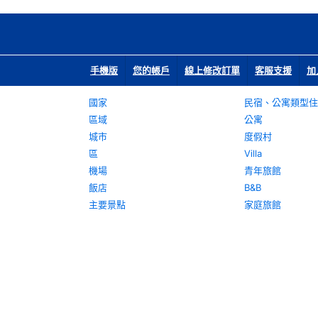
手機版
您的帳戶
線上修改訂單
客服支援
加
國家
民宿、公寓類型住
區域
公寓
城市
度假村
區
Villa
機場
青年旅館
飯店
B&B
主要景點
家庭旅館