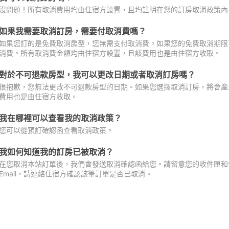
沒問題！所有取消費用均由住宿方設置，且均註明在您的訂房取消政策內
如果我需要取消訂房，需要付取消費嗎？
如果您訂的是免費取消房型，您無需支付取消費。如果您的免費取消期限
消費。所有取消費金額均由住宿方設置，且該費用也是由住宿方收取。
對於不可退款房型，我可以更改日期或者取消訂房嗎？
很抱歉，您無法更改不可退款房型的日期。如果您選擇取消訂房，將會產
費用也是由住宿方收取。
我在哪裡可以查看我的取消政策？
您可以從預訂確認函查看取消政策。
我如何知道我的訂房已被取消？
在您取消本站訂單後，我們會發送取消確認函給您。請留意您的收件匣和促
Email，請連絡住宿方確認該筆訂單是否已取消。