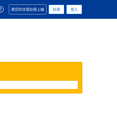
取得訂單相關協助
將您的住宿註冊上線
註冊
登入
. 您現在所使用的幣別為美元
用的語言. 您目前所選的語言是繁體中文