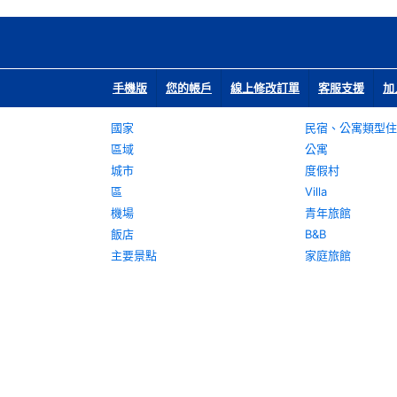
手機版
您的帳戶
線上修改訂單
客服支援
加
國家
民宿、公寓類型住
區域
公寓
城市
度假村
區
Villa
機場
青年旅館
飯店
B&B
主要景點
家庭旅館