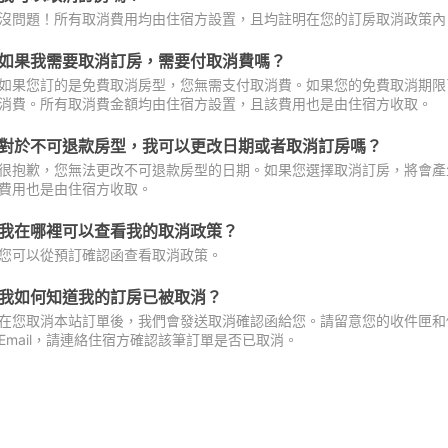
沒問題！所有取消費用均由住宿方設置，且均註明在您的訂房取消政策內
如果我需要取消訂房，需要付取消費嗎？
如果您訂的是免費取消房型，您無需支付取消費。如果您的免費取消期限
消費。所有取消費金額均由住宿方設置，且該費用也是由住宿方收取。
對於不可退款房型，我可以更改日期或者取消訂房嗎？
很抱歉，您無法更改不可退款房型的日期。如果您選擇取消訂房，將會產
費用也是由住宿方收取。
我在哪裡可以查看我的取消政策？
您可以從預訂確認函查看取消政策。
我如何知道我的訂房已被取消？
在您取消本站訂單後，我們會發送取消確認函給您。請留意您的收件匣和促
Email，請連絡住宿方確認該筆訂單是否已取消。