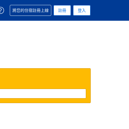
取得訂單相關協助
將您的住宿註冊上線
註冊
登入
. 您現在所使用的幣別為美元
用的語言. 您目前所選的語言是繁體中文