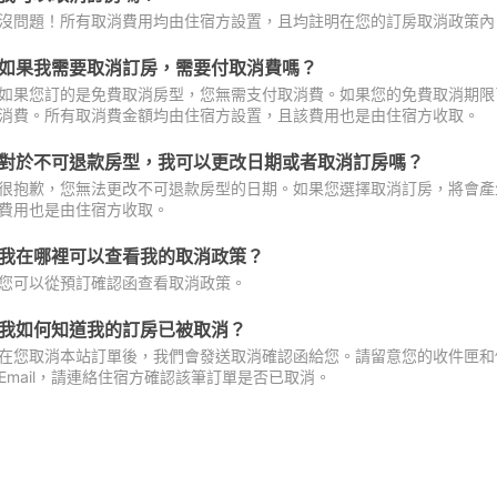
沒問題！所有取消費用均由住宿方設置，且均註明在您的訂房取消政策內
如果我需要取消訂房，需要付取消費嗎？
如果您訂的是免費取消房型，您無需支付取消費。如果您的免費取消期限
消費。所有取消費金額均由住宿方設置，且該費用也是由住宿方收取。
對於不可退款房型，我可以更改日期或者取消訂房嗎？
很抱歉，您無法更改不可退款房型的日期。如果您選擇取消訂房，將會產
費用也是由住宿方收取。
我在哪裡可以查看我的取消政策？
您可以從預訂確認函查看取消政策。
我如何知道我的訂房已被取消？
在您取消本站訂單後，我們會發送取消確認函給您。請留意您的收件匣和促
Email，請連絡住宿方確認該筆訂單是否已取消。