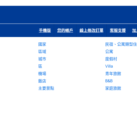
手機版
您的帳戶
線上修改訂單
客服支援
加
國家
民宿、公寓類型住
區域
公寓
城市
度假村
區
Villa
機場
青年旅館
飯店
B&B
主要景點
家庭旅館