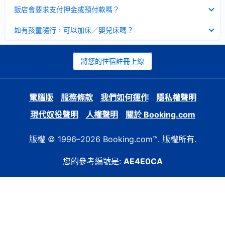
起
已
飯店會要求支付押金或預付款嗎？
收
起
已
如有孩童隨行，可以加床／嬰兒床嗎？
收
起
將您的住宿註冊上線
電腦版
服務條款
我們如何運作
隱私權聲明
現代奴役聲明
人權聲明
關於 Booking.com
版權 © 1996–2026 Booking.com™. 版權所有.
您的參考編號是:
AE4E0CA