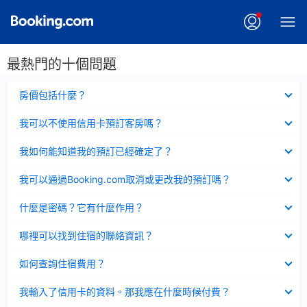
最熱門的十個問題
已
房價包括什麼？
收
起
已
我可以不使用信用卡預訂客房嗎？
收
起
已
我如何能知道我的預訂已經確定了？
收
起
已
我可以通過Booking.com取消或更改我的預訂嗎？
收
起
已
什麼是密碼？它有什麼作用？
收
起
已
哪裡可以找到住宿的聯絡資訊？
收
起
已
如何查詢住宿費用？
收
起
已
我輸入了信用卡的資料。那我應在什麼時候付費？
收