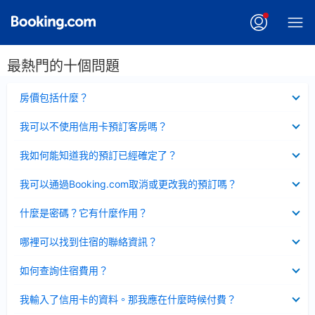
最熱門的十個問題
已
房價包括什麼？
收
起
已
我可以不使用信用卡預訂客房嗎？
收
起
已
我如何能知道我的預訂已經確定了？
收
起
已
我可以通過Booking.com取消或更改我的預訂嗎？
收
起
已
什麼是密碼？它有什麼作用？
收
起
已
哪裡可以找到住宿的聯絡資訊？
收
起
已
如何查詢住宿費用？
收
起
已
我輸入了信用卡的資料。那我應在什麼時候付費？
收