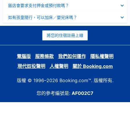
起
已
飯店會要求支付押金或預付款嗎？
收
起
已
如有孩童隨行，可以加床／嬰兒床嗎？
收
起
將您的住宿註冊上線
電腦版
服務條款
我們如何運作
隱私權聲明
現代奴役聲明
人權聲明
關於 Booking.com
版權 © 1996–2026 Booking.com™. 版權所有.
您的參考編號是:
AF002C7